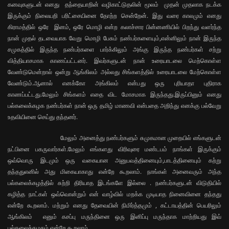
கனவுகளுடன் எனது தந்தையாறின் வழிகாட்டுதலின் மூலம் முதன் முதலாக நடக்க
இருக்கும் நிலையறி பரிட்சையினை தோற்ற சென்றேன். இது வரை காலமும் எனது
கிராமத்தில் ஒரே இனம், ஒரே மொழி என்ற கலாச்சார பின்னணியில் பிறந்து வளர்ந்த
நான் முதல் தடவையாக வேறு மொழி பேசும் நண்பர்களையும்,என்னிலும் நான் இருந்த
சமுகத்தில் இருந்த நண்பர்களை பார்க்கிலும் அங்கு இருந்த நண்பர்கள் சற்று
வித்தியாசமாக காணப்பட்டனர். இவர்களுடன் நான் உரையாடலை மெற்கொள்ள
வேண்டுமென்றால் ஒன்று ஆங்கிலம் அல்லது சிங்களத்தில் உரையாடலை மேற்கொள்ள
வேண்டும்.ஆனால் எனக்கோ அங்கிலம் என்பது ஒரு புரியாதா புதிராக
காணப்பட்டது.மேலும் சிங்களம் எதை விட மோசமாக இருந்தது.இருப்பினும் எனது
பல்கலைக்கழக நண்பர்கள் நான் ஒரு தமிழ் மாணவி என்பதை அறிந்து எனக்கு பல்வேறு
உதவியினை செய்து தந்தனர்.
மேலும் அனைத்து நண்பர்களும் சுமுகமான முறையில் எங்களுடன்
நட்பினை பகருவார்கள்.மேலும் எங்களது விரிவுரை மண்டபம் நாங்கள் இருக்கும்
ஒவ்வொரு இடமும் ஒரு வகையான அனுபவத்தினையும்,பாடத்தினையும் கற்று
தந்ததுஎனில் அது மிகையாகாது என்றே கூறலாம். நாங்கள் அனைவரும் அந்த
பல்கலைக்கழத்தில் சுற்றி திரியாத இடங்களே இல்லை . நண்பர்களுடன் விடுதியில்
கழித்த நாட்கள் ஒவ்வொன்றும் என் வாழ்வில் மறக்க முடியாத நினைவினை தந்தது
என்றே கூறலாம். மற்றும் எனது தேவையின் நிமிர்த்தமும் , கட்டாயத்தின் பெயரிலும்
ஆங்கிலம் எனும் கசப்பு மருந்தினை ஒரு இனிப்பு மருந்தாக மாற்றியது இவ்
பல்கலைக்கழகம் என்றே கூறலாம்.