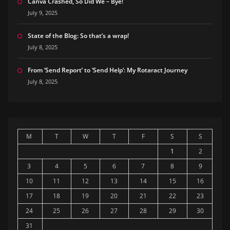
Canva Crashed, So Did We – Bye!
July 9, 2025
State of the Blog: So that’s a wrap!
July 8, 2025
From ‘Send Report’ to ‘Send Help’: My Rotaract Journey
July 8, 2025
M
T
W
T
F
S
S
1
2
3
4
5
6
7
8
9
10
11
12
13
14
15
16
17
18
19
20
21
22
23
24
25
26
27
28
29
30
31