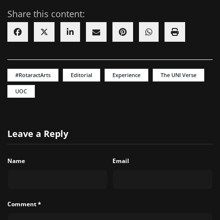
Share this content:
#RotaractArts
Editorial
Experience
The UNI Verse
UOC
Leave a Reply
Name
Email
Comment
*