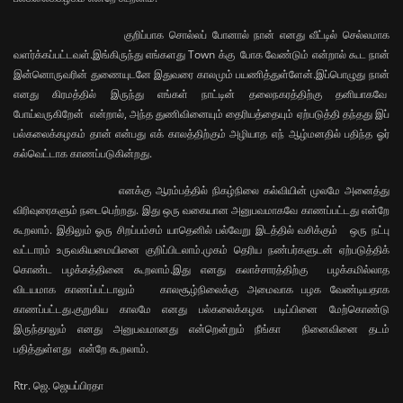
குறிப்பாக சொல்லப் போனால் நான் எனது வீட்டில் செல்லமாக
வளர்க்கப்பட்டவள்.இங்கிருந்து எங்களது Town க்கு போக வேண்டும் என்றால் கூட நான்
இன்னொருவரின் துணையுடனே இதுவரை காலமும் பயணித்துள்ளேன்.இப்பொழுது நான்
எனது கிரமத்தில் இருந்து எங்கள் நாட்டின் தலைநகரத்திற்கு தனியாகவே
போய்வருகிறேன் என்றால், அந்த துணிவினையும் தைரியத்தையும் ஏற்படுத்தி தந்தது இப்
பல்கலைக்கழகம் தான் என்பது எக் காலத்திற்கும் அழியாத எந் ஆழ்மனதில் பதிந்த ஓர்
கல்வெட்டாக காணப்படுகின்றது.
எனக்கு ஆரம்பத்தில் நிகழ்நிலை கல்வியின் முலமே அனைத்து
விரிவுரைகளும் நடைபெற்றது. இது ஒரு வகையான அனுபவமாகவே காணப்பட்டது என்றே
கூறலாம். இதிலும் ஓரு சிறப்பம்சம் யாதெனில் பல்வேறு இடத்தில் வசிக்கும் ஒரு நட்பு
வட்டாரம் உருவகியமையினை குறிப்பிடலாம்.முகம் தெரிய நண்பர்களுடன் ஏற்படுத்திக்
கொண்ட பழக்கத்தினை கூறலாம்.இது எனது கலாச்சாரத்திற்கு பழக்கமில்லாத
விடயமாக காணப்பட்டாலும் காலசூழ்நிலைக்கு அமைவாக பழக வேண்டியதாக
காணப்பட்டது.குறுகிய காலமே எனது பல்கலைக்கழக படிப்பினை மேற்கொண்டு
இருந்தாலும் எனது அனுபவமானது என்றென்றும் நீங்கா நினைவினை தடம்
பதித்துள்ளது என்றே கூறலாம்.
Rtr. ஜெ. ஜெயப்பிரதா