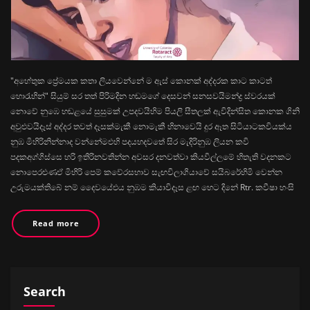
"අහේතුක ප්‍රේමයක කතා ලියවෙන්නේ ම ඇස් කොනක් අද්දරක කාට කාටත්
හොරැහින්" සියුම් සර තත් පිරිමදින හඬමගේ දෙසවන් සනසවයිමන්ද්‍ර ස්වරයක්
නොවේ නුඹෙ හඬළයේ සුසුමක් උපදවයිහිම පියලි සීතලක් ඇවිදින්සිත කොනක ගිනි
අවුළුවයිදෑස් අද්දර තවත් දෑසක්මැකී නොමැකී හිනාවෙයි දුර ඈත සිටියාටකවියක්ය
නුඹ මිහිරිනින්නාද වන්නේමඑහි පදයහදවතේ සිර මැදිරිනුඹ ලියන කවි
පදකඅග්ගිස්සෙ හරි ඉතිරිනවතින්න අවසර දනවත්වා කියවිල්ලමේ හිතැති වදනකට
නොපෙරළුණඒ මිහිරි පෙම් කවේරසභාව සැඟවිලාගියාවේ සයිබරේහිමි වෙන්න
උරුමයක්තිබේ නම් දෛවයේඑය නුඹම කියාවිදෑස ළඟ හෙට දිනේ Rtr. කවීෂා හංසි
Read more
Search