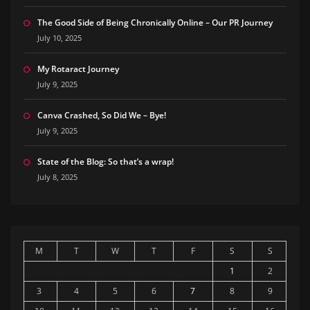
The Good Side of Being Chronically Online – Our PR Journey
July 10, 2025
My Rotaract Journey
July 9, 2025
Canva Crashed, So Did We – Bye!
July 9, 2025
State of the Blog: So that’s a wrap!
July 8, 2025
M
T
W
T
F
S
S
1
2
3
4
5
6
7
8
9